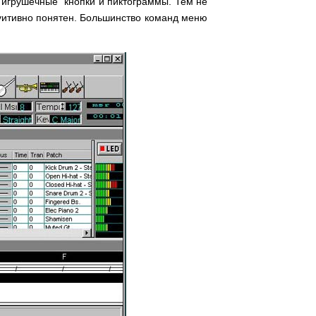
 "игрушечные" кнопки и пиктограммы. Тем не
нтуитивно понятен. Большинство команд меню