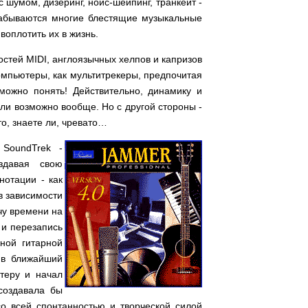
с шумом, дизеринг, нойс-шейпинг, транкейт -
 забываются многие блестящие музыкальные
 воплотить их в жизнь.
стей MIDI, англоязычных хелпов и капризов
омпьютеры, как мультитрекеры, предпочитая
 можно понять! Действительно, динамику и
ли возможно вообще. Но с другой стороны -
то, знаете ли, чревато…
 SoundTrek -
оздавая свою
нотации - как
в зависимости
учу времени на
 и перезапись
ной гитарной
 в ближайший
теру и начал
создавала бы
о всей спонтанностью и творческой силой