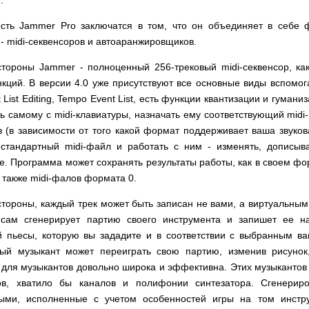
ость Jammer Pro заключатся в том, что он объединяет в себе 
- midi-секвенсоров и автоаранжировщиков.
стороны Jammer - полноценный 256-трековый midi-секвенсор, ка
кций. В версии 4.0 уже присутствуют все основные виды вспомог
nt List Editing, Tempo Event List, есть функции квантизации и гума
ь самому с midi-клавиатуры, назначать ему соответствующий midi
 (в зависимости от того какой формат поддерживает ваша звуков
 стандартный midi-файл и работать с ним - изменять, дописыва
е. Программа может сохранять результаты работы, как в своем форм
 также midi-фалов формата 0.
стороны, каждый трек может быть записан не вами, а виртуальным
 сам сгенерирует партию своего инструмента и запишет ее на
ой пьесы, которую вы зададите и в соответствии с выбранным в
ный музыкант может переиграть свою партию, изменив рисунок
 для музыкантов довольно широка и эффективна. Этих музыкантов 
ов, хватило бы каналов и полифонии синтезатора. Сгенерир
ыми, исполненные с учетом особенностей игры на том инстру