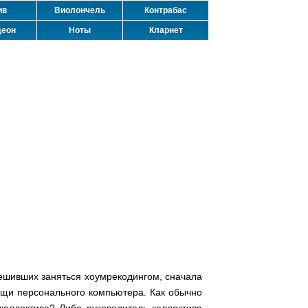
ив
Виолончель
Контрабас
деон
Ноты
Кларнет
 решивших заняться хоумрекодингом, сначала
ощи персонального компьютера. Как обычно
коллективе? Либо руководитель коллектива