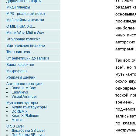
Доработка зв. карты
раздает к
Миди плееры
основыва
MP3 - реальный поток
Mp3 файлы и качалки
произведе
О MIDI, GM, XG...
наиболее 
Midi и Wav, Midi в Wav
иных инст
Что проще колеса?
авторски
Виртуальное пианино
авторами,
Типы синтеза...
От репетиции до записи
Так вот, 
Виды эффектов
все", но 
Микрофоны
музыканто
Убираем щелчки
около дву
Автоаранжировщики
одноврем
Band-In-A-Box
EasyKeys
тоской по
Visual Arranger
времени, 
Муз-конструкторы
Аудио конструкторы
поджемова
DoREMix
записыват
Koan X Platinum
Mixman
по клави
О SB Live!
инструмен
Доработка SB Live!
Проблемы SB Live!