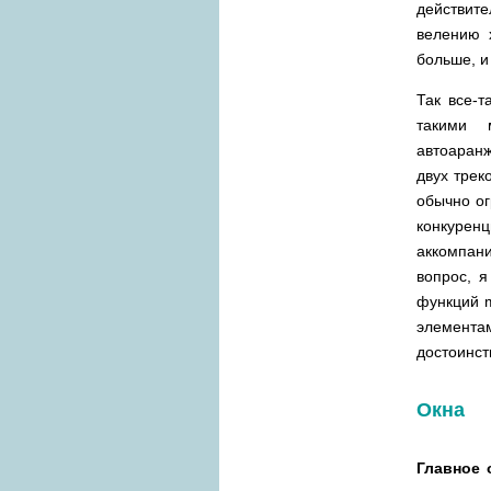
действите
велению 
больше, и
Так все-т
такими 
автоаранж
двух трек
обычно ог
конкуре
аккомпан
вопрос, я
функций m
элемента
достоинст
Окна
Главное 