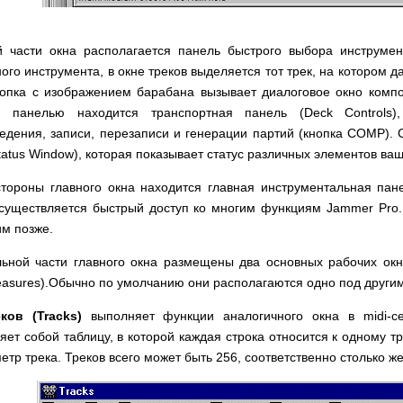
й части окна располагается панель быстрого выбора инструме
ого инструмента, в окне треков выделяется тот трек, на котором д
опка с изображением барабана вызывает диалоговое окно компоуз
 панелью находится транспортная панель (Deck Controls)
едения, записи, перезаписи и генерации партий (кнопка COMP). 
tatus Window), которая показывает статус различных элементов ва
тороны главного окна находится главная инструментальная пан
осуществляется быстрый доступ ко многим функциям Jammer Pro.
м позже.
ьной части главного окна размещены два основных рабочих окна
easures).Обычно по умолчанию они располагаются одно под други
ков (Tracks)
выполняет функции аналогичного окна в midi-се
яет собой таблицу, в которой каждая строка относится к одному т
етр трека. Треков всего может быть 256, соответственно столько же