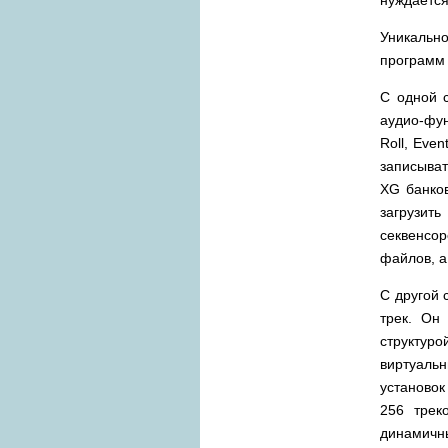
Уникальн
программ 
С одной 
аудио-фун
Roll, Eve
записыват
XG банков
загрузить
секвенсор
файлов, а
С другой 
трек. Он
структур
виртуаль
установок
256 трек
динамичн