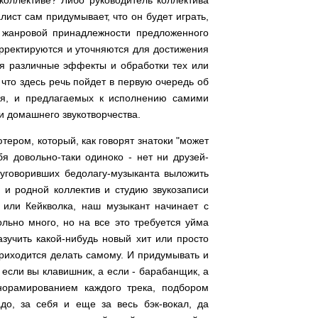
ист сам придумывает, что он будет играть,
и жанровой принадлежности предложенного
орректируются и уточняются для достижения
ся различные эффекты и обработки тех или
 что здесь речь пойдет в первую очередь об
хся, и предлагаемых к исполнению самими
и домашнего звукотворчества.
тером, который, как говорят знатоки "может
бя довольно-таки одиноко - нет ни друзей-
 уговоривших бедолагу-музыканта выложить
 и родной коллектив и студию звукозаписи
 или Кейкволка, наш музыкант начинает с
ольно много, но на все это требуется уйма
азучить какой-нибудь новый хит или просто
приходится делать самому. И придумывать и
 если вы клавишник, а если - барабанщик, а
норамированием каждого трека, подбором
адо, за себя и еще за весь бэк-вокал, да