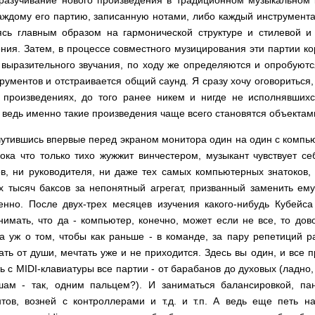
аждому его партию, записанную нотами, либо каждый инструментал
ясь главным образом на гармонической структуре и стилевой 
ния. Затем, в процессе совместного музицирования эти партии к
выразительного звучания, по ходу же определяются и опробуют
рументов и отстраивается общий саунд. Я сразу хочу оговориться,
х произведениях, до того ранее никем и нигде не исполнявши
 ведь именно такие произведения чаще всего становятся объектам
очутившись впервые перед экраном монитора один на один с компью
пока что только тихо жужжит винчестером, музыкант чувствует се
в, ни руководителя, ни даже тех самых компьютерных знатоков,
х тысяч баксов за непонятный агрегат, призванный заменить ему
енно. После двух-трех месяцев изучения какого-нибудь Кубейса
нимать, что да - компьютер, конечно, может если не все, то дов
а уж о том, чтобы как раньше - в команде, за пару репетиций р
ть от души, мечтать уже и не приходится. Здесь вы один, и все 
ь с MIDI-клавиатуры все партии - от барабанов до духовых (ладно,
шам - так, одним пальцем?). И заниматься балансировкой, па
тов, возней с контроллерами и т.д. и т.п. А ведь еще петь н