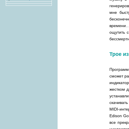
генериров
мне быст
бесконеч
времени…"
ощутить с
бессмертн
Трое и
Программ
сможет ра
индикатор
жестком д
устанавл
скачивать
MIDI-инте
Edison Go
все прекр
нуждается