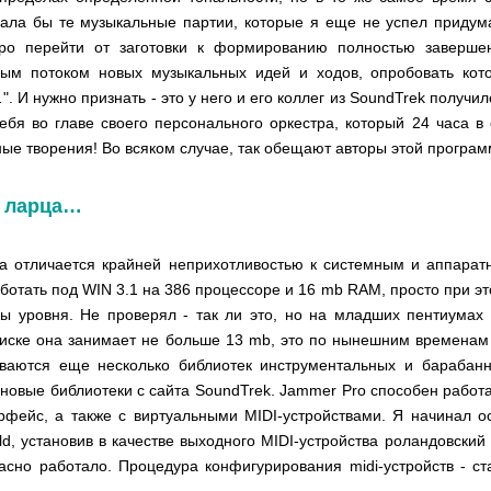
ала бы те музыкальные партии, которые я еще не успел придум
ро перейти от заготовки к формированию полностью заверше
ным потоком новых музыкальных идей и ходов, опробовать кот
. И нужно признать - это у него и его коллег из SoundTrek получ
ебя во главе своего персонального оркестра, который 24 часа в
ые творения! Во всяком случае, так обещают авторы этой програм
з ларца…
а отличается крайней неприхотливостью к системным и аппаратн
ботать под WIN 3.1 на 386 процессоре и 16 mb RAM, просто при эт
ы уровня. Не проверял - так ли это, но на младших пентиумах
иске она занимает не больше 13 mb, это по нынешним временам
иваются еще несколько библиотек инструментальных и барабанн
 новые библиотеки с сайта SoundTrek. Jammer Pro способен рабо
рфейс, а также с виртуальными MIDI-устройствами. Я начинал ос
ld, установив в качестве выходного MIDI-устройства роландовский
асно работало. Процедура конфигурирования midi-устройств - с
.