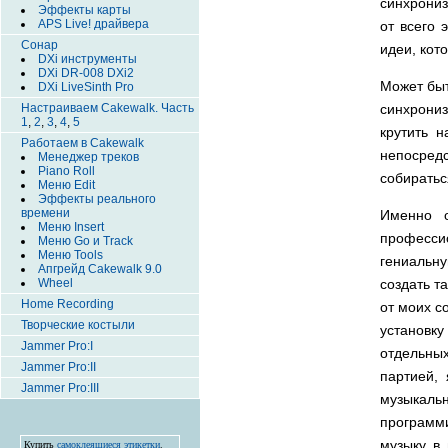
синхрониз
Эффекты карты
APS Live! драйвера
от всего 
Сонар
идеи, кото
DXi инструменты
DXi DR-008 DXi2
Может быт
DXi LiveSinth Pro
синхрониз
Настраиваем Cakewalk. Часть
1
,
2
,
3
,
4
,
5
крутить н
Работаем в Cakewalk
непосредс
Менеджер треков
Piano Roll
собиратьс
Меню Edit
Эффекты реального
времени
Именно о
Меню Insert
професси
Меню Go и Track
Меню Tools
гениальну
Апгрейд Cakewalk 9.0
создать т
Wheel
Home Recording
от моих с
Творческие костыли
установку
Jammer Pro:I
отдельны
Jammer Pro:II
партией,
Jammer Pro:III
музыкаль
программ
музыку в
Купить
самоклеящиеся этикетки
.