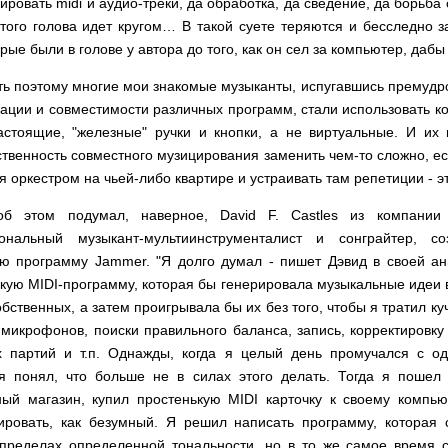
ировать midi и аудио-треки, да обработка, да сведение, да борьба 
этого голова идет кругом… В такой суете теряются и бесследно
рые были в голове у автора до того, как он сел за компьютер, дабы
ь поэтому многие мои знакомые музыканты, испугавшись премудро
ации и совместимости различных программ, стали использовать к
астоящие, "железные" ручки и кнопки, а не виртуальные. И их
твенность совместного музицирования заменить чем-то сложно, ес
я оркестром на чьей-либо квартире и устраивать там репетиции - э
б этом подумал, наверное, David F. Castles из компании
ональный музыкант-мультиинструменталист и сонграйтер, с
ю программу Jammer. "Я долго думал - пишет Дэвид в своей ан
акую MIDI-программу, которая бы генерировала музыкальные идеи 
обственных, а затем проигрывала бы их без того, чтобы я тратил к
 микрофонов, поиски правильного баланса, запись, корректировку
х партий и т.п. Однажды, когда я целый день промучался с од
 я понял, что больше не в силах этого делать. Тогда я пошел
ный магазин, купил простенькую MIDI карточку к своему компью
ировать, как безумный. Я решил написать программу, которая 
 пределах определенной тональности, но в то же самое время с