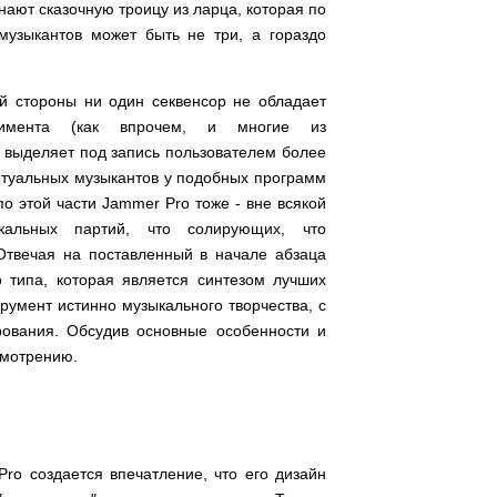
нают сказочную троицу из ларца, которая по
музыкантов может быть не три, а гораздо
ой стороны ни один секвенсор не обладает
нимента (как впрочем, и многие из
 выделяет под запись пользователем более
иртуальных музыкантов у подобных программ
о этой части Jammer Pro тоже - вне всякой
кальных партий, что солирующих, что
Отвечая на поставленный в начале абзаца
о типа, которая является синтезом лучших
умент истинно музыкального творчества, с
рования. Обсудив основные особенности и
смотрению.
ro создается впечатление, что его дизайн