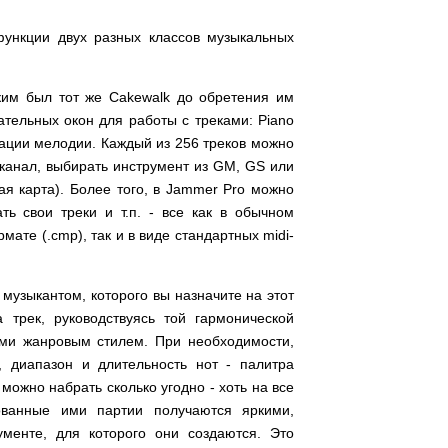
функции двух разных классов музыкальных
ким был тот же Cakewalk до обретения им
ательных окон для работы с треками: Piano
низации мелодии. Каждый из 256 треков можно
-канал, выбирать инструмент из GM, GS или
ая карта). Более того, в Jammer Pro можно
ть свои треки и т.п. - все как в обычном
ате (.cmp), так и в виде стандартных midi-
 музыкантом, которого вы назначите на этот
 трек, руководствуясь той гармонической
ами жанровым стилем. При необходимости,
, диапазон и длительность нот - палитра
можно набрать сколько угодно - хоть на все
ованные ими партии получаются яркими,
менте, для которого они создаются. Это