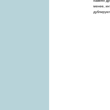
навеян др
менее, ин
дублируют