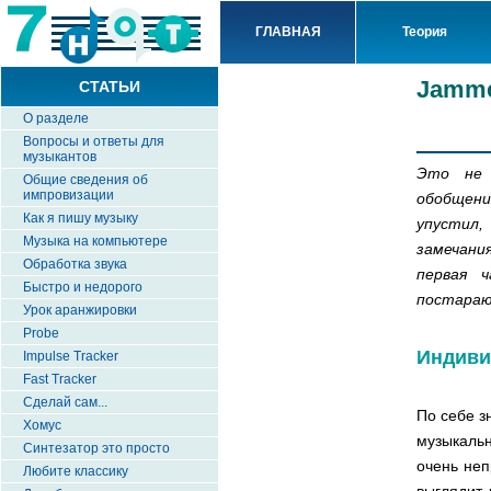
ГЛАВНАЯ
Теория
Jammer
СТАТЬИ
О разделе
Вопросы и ответы для
музыкантов
Это не 
Общие сведения об
импровизации
обобщени
Как я пишу музыку
упустил,
Музыка на компьютере
замечани
Обработка звука
первая 
Быстро и недорого
постараю
Урок аранжировки
Probe
Индиви
Impulse Tracker
Fast Tracker
Сделай сам...
По себе з
Хомус
музыкальн
Синтезатор это просто
очень неп
Любите классику
выглядит 