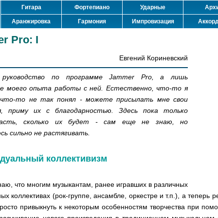
Гитара
Фортепиано
Ударные
Арх
Аранжировка
Гармония
Импровизация
Аккор
 Pro: I
Евгений Кориневский
руководство по программе Jammer Pro, а лишь
е моего опыта работы с ней. Естественно, что-то я
 что-то не так понял - можете присылать мне свои
я, приму их с благодарностью. Здесь пока только
часть, сколько их будет - сам еще не знаю, но
сь сильно не растягивать.
дуальный коллективизм
наю, что многим музыкантам, ранее игравших в различных
ых коллективах (рок-группе, ансамбле, оркестре и т.п.), а теперь
росто привыкнуть к некоторым особенностям творчества при пом
разучивание нового произведения в традиционном музыкальном 