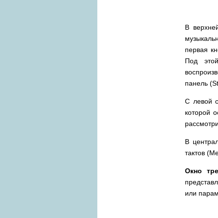
В верхне
музыкальн
первая кн
Под этой
воспроизв
панель (S
С левой с
которой 
рассмотри
В централ
тактов (M
Окно тре
представл
или парам