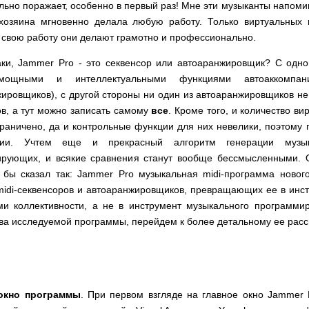
льно поражает, особенно в первый раз! Мне эти музыканты напоми
хозяина мгновенно делала любую работу. Только виртуальных 
 свою работу они делают грамотно и профессионально.
аки, Jammer Pro - это секвенсор или автоаранжировщик? С одн
мощными и интеллектуальными функциями автоаккомпа
ировщиков), с другой стороны ни один из автоаранжировщиков не
ов, а тут можно записать самому
все
. Кроме того, и количество в
раничено, да и контрольные функции для них невелики, поэтому п
нции. Учтем еще и прекрасный алгоритм генерации музы
ирующих, и всякие сравнения станут вообще бессмысленными. 
 бы сказал так: Jammer Pro музыкальная midi-программа новог
idi-секвенсоров и автоаранжировщиков, превращающих ее в инстр
ми коллективности, а не в инструмент музыкального программи
ва исследуемой программы, перейдем к более детальному ее рас
окно программы
. При первом взгляде на главное окно Jammer P