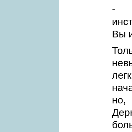
- 
инс
Вы 
Тол
нев
лег
нач
но,
Дер
бол