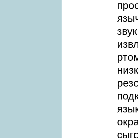
про
язы
зв
изв
рто
низ
ре
под
язы
окр
сыг