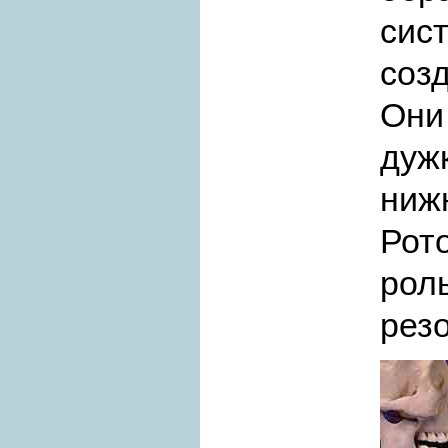
сис
соз
Они
дуж
ни
Рот
рол
рез