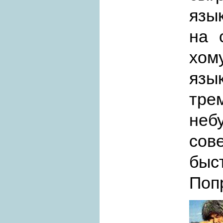
язык
на 
хому
язы
тре
не
сов
быс
Поп