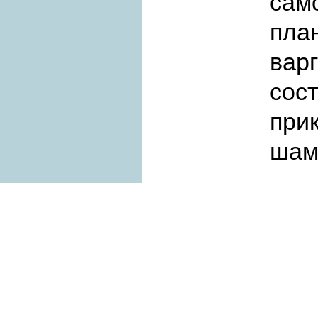
сам
пла
вар
сос
при
шам