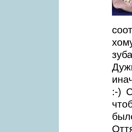
соо
хом
зуб
Дуж
ина
:-) 
что
был
Отт