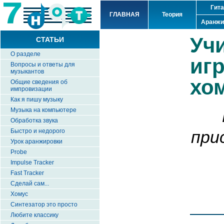
Гит
ГЛАВНАЯ
Теория
Аранжи
Уч
СТАТЬИ
О разделе
иг
Вопросы и ответы для
музыкантов
хо
Общие сведения об
импровизации
Как я пишу музыку
Музыка на компьютере
Обработка звука
при
Быстро и недорого
Урок аранжировки
Probe
Impulse Tracker
Fast Tracker
Сделай сам...
Хомус
Синтезатор это просто
Любите классику