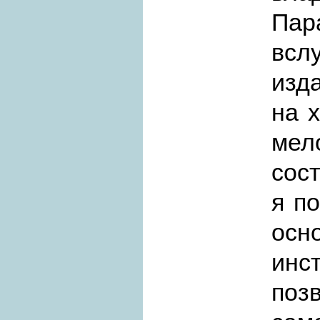
Пар
всл
изд
на 
ме
сос
я п
осн
инс
поз