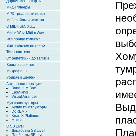
Доработка зв. карты
Пр
Миди плееры
MP3 - реальный поток
нео
Mp3 файлы и качалки
О MIDI, GM, XG...
оп
Midi и Wav, Midi в Wav
Что проще колеса?
выб
Виртуальное пианино
Типы синтеза...
Хом
От репетиции до записи
Виды эффектов
тум
Микрофоны
Убираем щелчки
рас
Автоаранжировщики
Band-In-A-Box
име
EasyKeys
Visual Arranger
Муз-конструкторы
Выд
Аудио конструкторы
DoREMix
Koan X Platinum
пла
Mixman
О SB Live!
Пла
Доработка SB Live!
Проблемы SB Live!