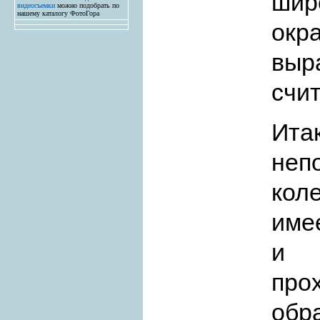
шир
видеосъемки
можно подобрать по
нашему каталогу ФотоГора
ок
вы
счит
Ита
не
кол
име
и 
про
обр