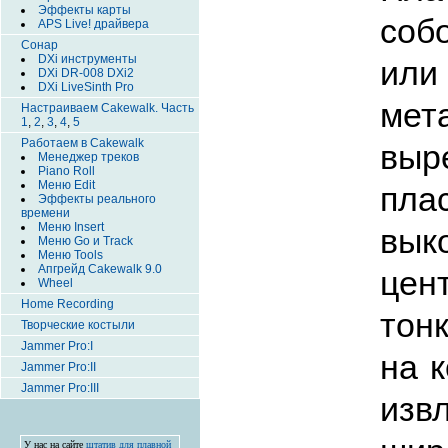
Эффекты карты
соб
APS Live! драйвера
Сонар
DXi инструменты
или
DXi DR-008 DXi2
DXi LiveSinth Pro
мет
Настраиваем Cakewalk. Часть
1
,
2
,
3
,
4
,
5
Работаем в Cakewalk
вы
Менеджер треков
Piano Roll
Меню Edit
пла
Эффекты реального
времени
Меню Insert
вык
Меню Go и Track
Меню Tools
Апгрейд Cakewalk 9.0
цен
Wheel
Home Recording
тон
Творческие костыли
Jammer Pro:I
на 
Jammer Pro:II
Jammer Pro:III
изв
У нас на сайте
штатив для плавной