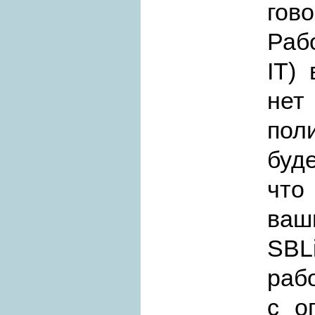
гов
Раб
IT)
не
пол
буде
что
ваш
SBL
раб
с о