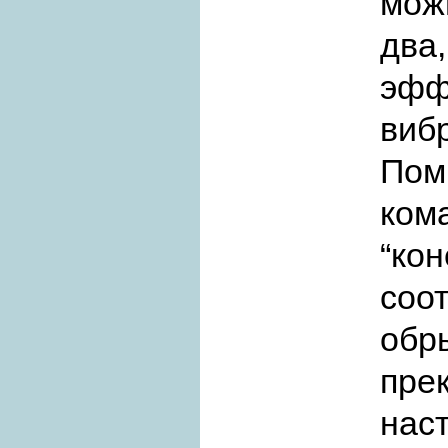
мож
два
эфф
виб
Пом
ком
“к
со
об
пре
нас