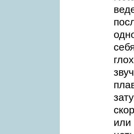
ве
пос
одн
себя
глох
звуч
пла
зат
ско
или