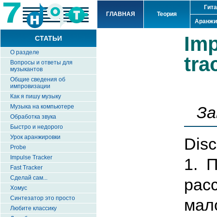
Гит
ГЛАВНАЯ
Теория
Аранжи
Im
СТАТЬИ
О разделе
tra
Вопросы и ответы для
музыкантов
Общие сведения об
импровизации
Как я пишу музыку
За
Музыка на компьютере
Обработка звука
Быстро и недорого
Урок аранжировки
Disc
Probe
Impulse Tracker
1. 
Fast Tracker
Сделай сам...
рас
Хомус
Синтезатор это просто
ма
Любите классику