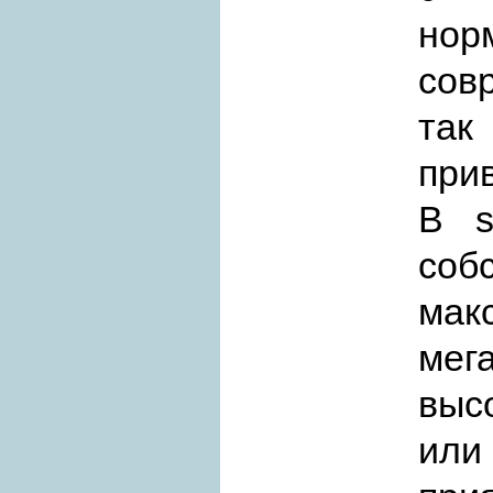
но
сов
так
при
В s
соб
мак
мег
высо
или