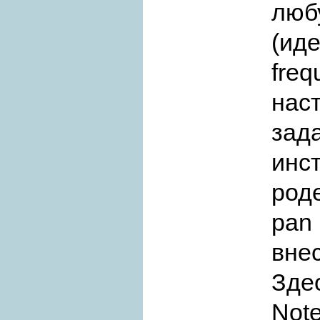
лю
(иде
freq
нас
зад
инс
род
pan
вне
Зде
Note