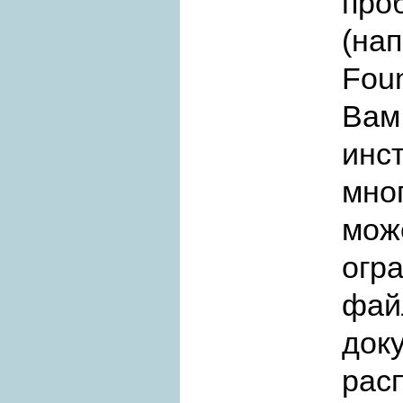
про
(нап
Foun
Ва
инс
мно
мо
огр
файл
док
рас