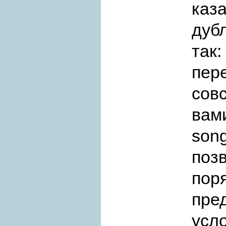
каз
дуб
так:
пер
сов
вам
son
поз
пор
пре
усл