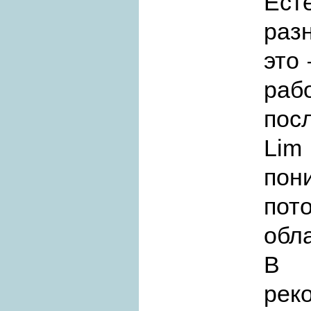
Ест
раз
это
раб
посл
Lim
пон
пот
обл
В 
рек