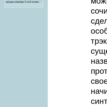
мож
продажа квартиры в ялте купить.
соч
сде
ос
тр
сущ
н
про
св
на
синт