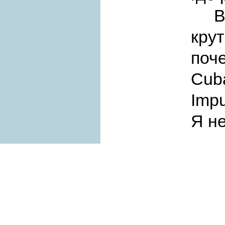
Вы 
кру
поч
Cuba
Impu
Я н