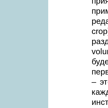
пр
пр
реда
crop
раз
volu
буд
пер
– э
каж
инс