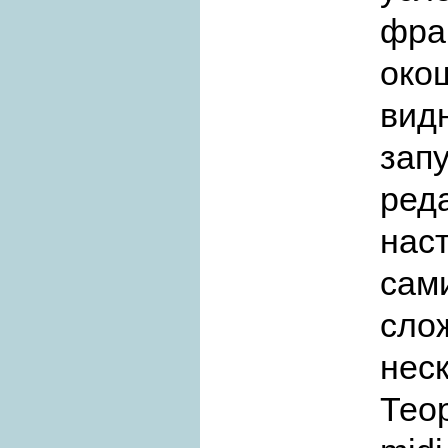
фра
око
вид
за
ред
нас
сам
сло
нес
Тео