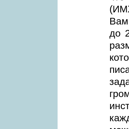
(ИМ
Вам
до 
раз
кот
пис
за
гро
инс
каж