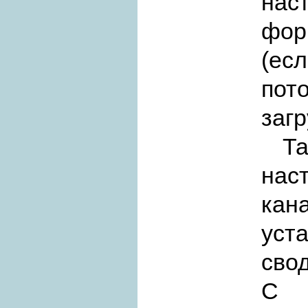
нас
фор
(ес
пот
загр
Так
нас
кан
уст
свод
С 