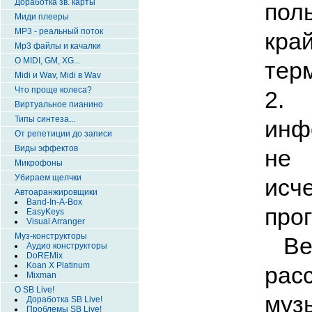
Доработка зв. карты
по
Миди плееры
MP3 - реальный поток
кр
Mp3 файлы и качалки
О MIDI, GM, XG...
тер
Midi и Wav, Midi в Wav
Что проще колеса?
2.
Виртуальное пианино
Типы синтеза...
инф
От репетиции до записи
Виды эффектов
не
Микрофоны
Убираем щелчки
ис
Автоаранжировщики
Band-In-A-Box
про
EasyKeys
Visual Arranger
Муз-конструкторы
Вер
Аудио конструкторы
DoREMix
Koan X Platinum
ра
Mixman
О SB Live!
муз
Доработка SB Live!
Проблемы SB Live!