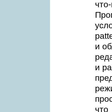
что-
Пр
усл
patt
и об
ред
и ра
пре
реж
про
что