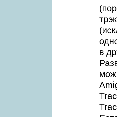
(по
трэ
(ис
одн
в д
Раз
можн
Ami
Tra
Trac