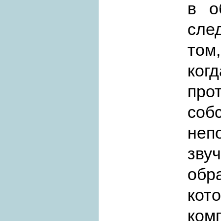
в о
сле
том
ког
про
соб
неп
зву
обр
ко
ком