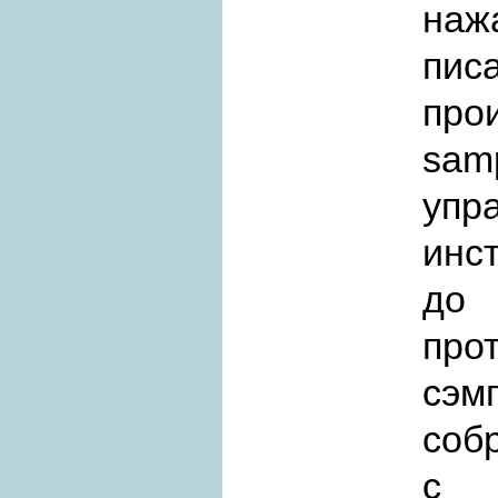
наж
пис
пр
sam
уп
инс
до
про
сэм
соб
с 