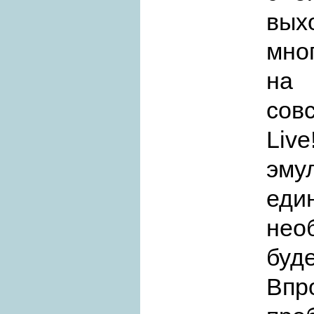
вых
мно
на 
сов
Liv
эм
ед
нео
буд
Впр