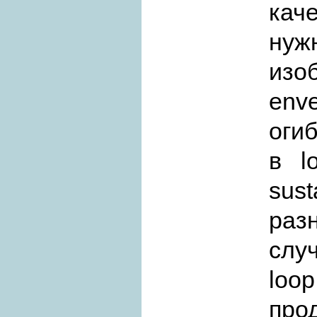
кач
нуж
изо
env
оги
в l
sus
раз
слу
loo
про