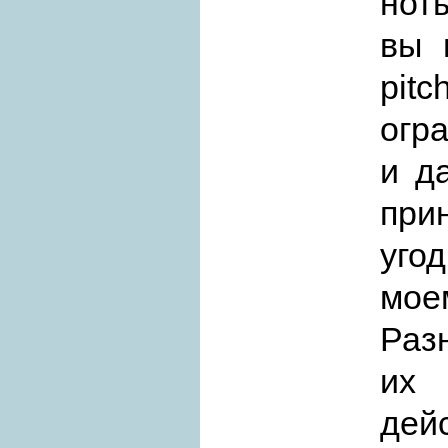
ноты
вы 
pi
огр
и д
при
уго
мое
Раз
их
дей