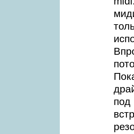
mid
мид
тол
исп
Впр
пот
Пок
дра
под
вст
рез