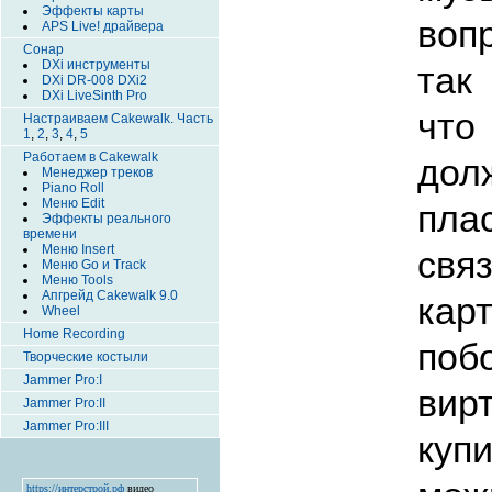
Эффекты карты
воп
APS Live! драйвера
Сонар
DXi инструменты
так
DXi DR-008 DXi2
DXi LiveSinth Pro
что
Настраиваем Cakewalk. Часть
1
,
2
,
3
,
4
,
5
Работаем в Cakewalk
дол
Менеджер треков
Piano Roll
Меню Edit
пла
Эффекты реального
времени
Меню Insert
св
Меню Go и Track
Меню Tools
Апгрейд Cakewalk 9.0
кар
Wheel
Home Recording
по
Творческие костыли
Jammer Pro:I
вир
Jammer Pro:II
Jammer Pro:III
куп
https://интерстрой.рф
видео