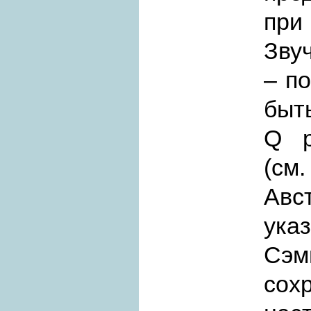
при
Зву
– по
быт
Q р
(см
Авс
ука
Сэм
сох