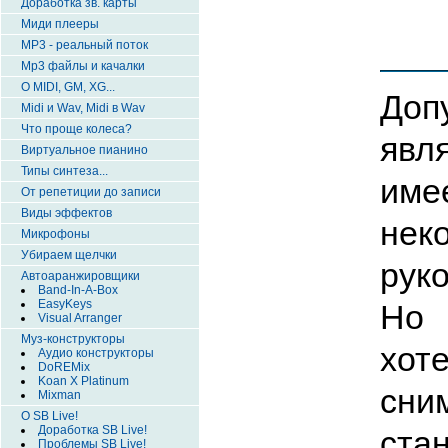
Доработка зв. карты
Миди плееры
MP3 - реальный поток
Mp3 файлы и качалки
О MIDI, GM, XG...
Доп
Midi и Wav, Midi в Wav
Что проще колеса?
явл
Виртуальное пианино
Типы синтеза...
име
От репетиции до записи
Виды эффектов
не
Микрофоны
Убираем щелчки
рук
Автоаранжировщики
Band-In-A-Box
EasyKeys
Но 
Visual Arranger
Муз-конструкторы
хот
Аудио конструкторы
DoREMix
Koan X Platinum
сни
Mixman
О SB Live!
Доработка SB Live!
ста
Проблемы SB Live!