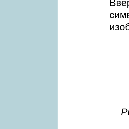
Вве
сим
изо
Р