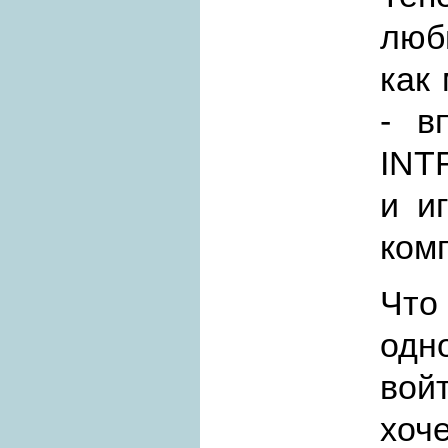
люб
как
- в
INT
и и
ком
Что
одн
вой
хоч