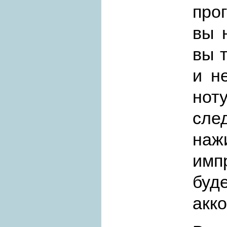
про
вы 
вы 
и н
но
сл
наж
имп
бу
акк