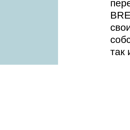
пер
BRE
сво
соб
так 