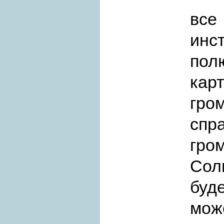
все
инс
пол
кар
гро
сп
гро
Сол
буд
мож