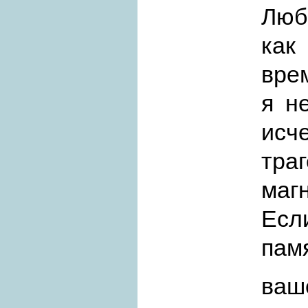
Люб
как
вре
я н
исч
тр
маг
Если
пам
ваш