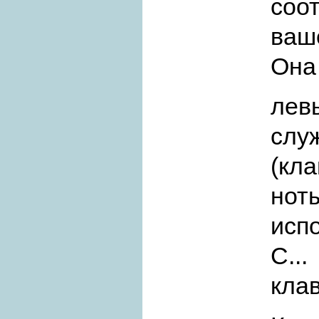
со
ваш
Она
лев
слу
(кл
нот
исп
С...
клав