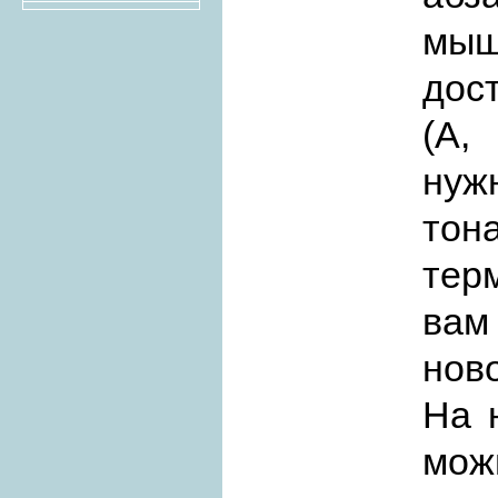
мыш
дос
(А,
ну
тон
терм
вам
ново
На 
мо