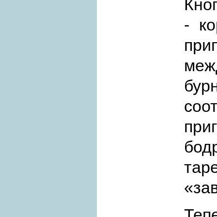
Кно
- к
при
меж
бур
со
при
бод
та
«за
Теп