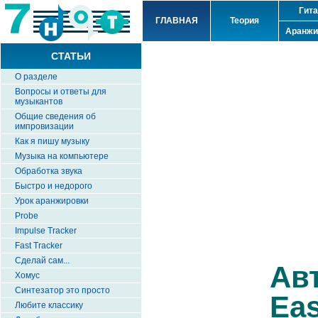
Гит
ГЛАВНАЯ
Теория
Аранжи
СТАТЬИ
О разделе
Вопросы и ответы для
музыкантов
Общие сведения об
импровизации
Как я пишу музыку
Музыка на компьютере
Обработка звука
Быстро и недорого
Урок аранжировки
Probe
Impulse Tracker
Fast Tracker
Сделай сам...
Ав
Хомус
Синтезатор это просто
Ea
Любите классику