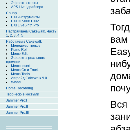
Эффекты карты
APS Live! драйвера
заб
Сонар
DXi инструменты
DXi DR-008 DXi2
Тог
DXi LiveSinth Pro
Настраиваем Cakewalk. Часть
1
,
2
,
3
,
4
,
5
вам
Работаем в Cakewalk
Менеджер треков
Eas
Piano Roll
Меню Edit
Эффекты реального
ниб
времени
Меню Insert
Меню Go и Track
дом
Меню Tools
Апгрейд Cakewalk 9.0
Wheel
почу
Home Recording
Творческие костыли
Jammer Pro:I
Вс
Jammer Pro:II
Jammer Pro:III
зан
абз