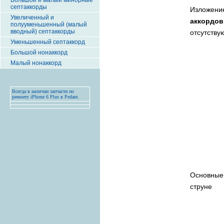
Большой и малый минорные
септаккорды
Изложени
Увеличенный и
аккордо
полууменьшенный (малый
вводный) септаккорды
отсутству
Уменьшенный септаккорд
Большой нонаккорд
Малый нонаккорд
Всегда в наличии запчасти по
ремонту iPhone 6 Plus в Pedant.
Основные 
струне