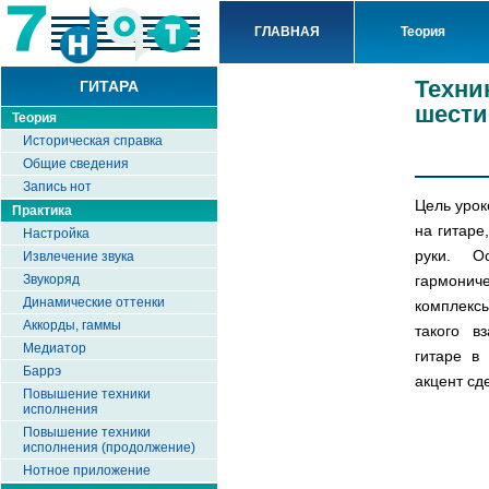
ГЛАВНАЯ
Теория
Техни
ГИТАРА
шести
Теория
Историческая справка
Общие сведения
Запись нот
Цель урок
Практика
на гитаре
Настройка
руки. О
Извлечение звука
гармонич
Звукоряд
Динамические оттенки
комплекс
Аккорды, гаммы
такого в
Медиатор
гитаре в
Баррэ
акцент сд
Повышение техники
исполнения
Повышение техники
исполнения (продолжение)
Нотное приложение