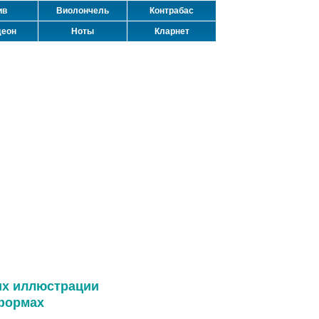
ив
Виолончель
Контрабас
деон
Ноты
Кларнет
их иллюстрации
формах