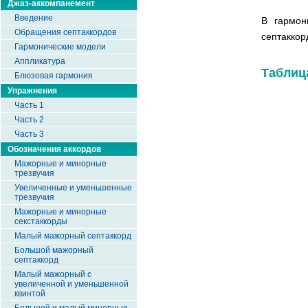
Джаз-аккомпанемент
Введение
В гармо
Обращения септаккордов
септаккор
Гармонические модели
Аппликатура
Таблиц
Блюзовая гармония
Упражнения
Часть 1
Часть 2
Часть 3
Обозначения аккордов
Мажорные и минорные
трезвучия
Увеличенные и уменьшенные
трезвучия
Мажорные и минорные
секстаккорды
Малый мажорный септаккорд
Большой мажорный
септаккорд
Малый мажорный с
увеличенной и уменьшенной
квинтой