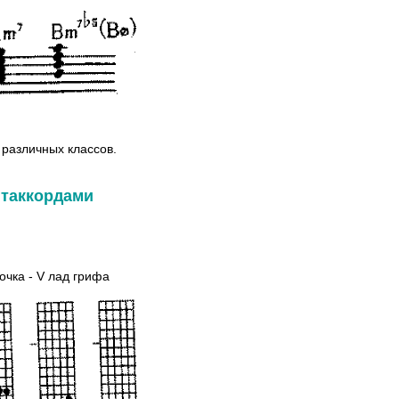
 различных классов.
таккордами
очка - V лад грифа