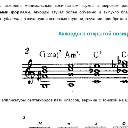
е аккордов минимальным количеством звуков в широком ра
выми формами
.
Аккорды звучат более объемно и выпукло бла
ют
удвоения,
а зачастую и основные ступени, звучание приобретае
Аккорды в открытой пози
аппликатуры септаккордов пяти классов, верхние с тоникой на ш