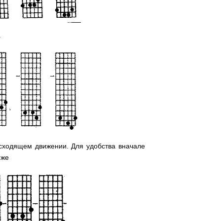
.
сходящем движении. Для удобства вначале
иже