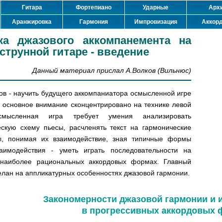
Гитара
Фортепиано
Ударные
Арх
Аранжировка
Гармония
Импровизация
Аккор
ка джазового аккомпанемента на
струнной гитаре - введение
Данный материал прислал А.Волков (Вильнюс)
ов - научить будущего аккомпаниатора осмысленной игре
, основное внимание сконцентрировано на технике левой
смысленная игра требует умения анализировать
ескую схему пьесы, расчленять текст на гармонические
ы, понимая их взаимодействие, зная типичные формы
заимодействия - уметь играть последовательности на
 наиболее рациональных аккордовых формах. Главный
елан на аппликатурных особенностях джазовой гармонии.
Закономерности джазовой гармонии и 
в прогрессивных аккордовых 