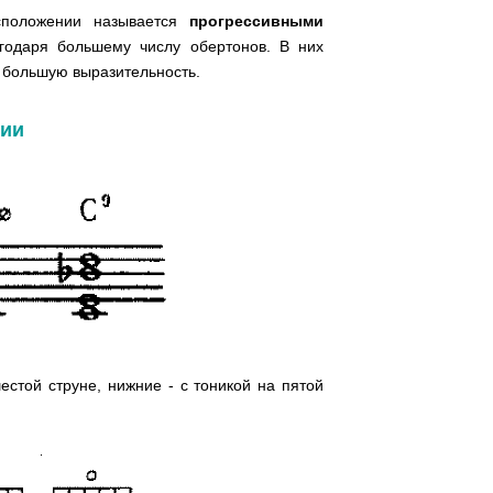
сположении называется
прогрессивными
годаря большему числу обертонов. В них
т большую выразительность.
ции
естой струне, нижние - с тоникой на пятой