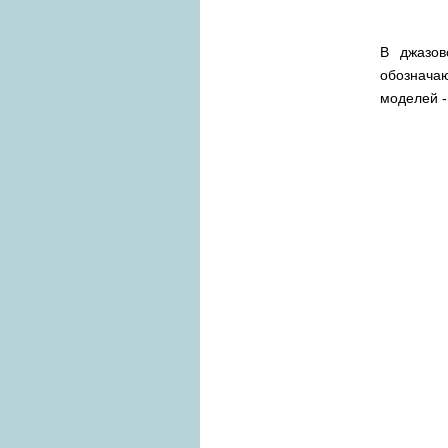
В джазов
обознача
моделей 