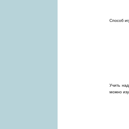
Способ и
Учить на
можно изу