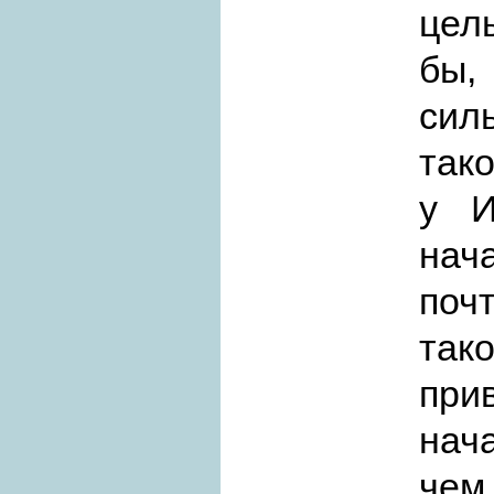
цел
бы,
сил
так
у И
нач
почт
так
при
нач
че