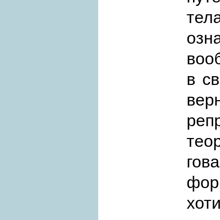
тел
озн
воо
в с
ве
ре
те
гов
фор
хот