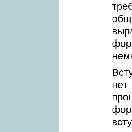
тре
об
выр
фор
нем
Вст
нет
про
фор
вст