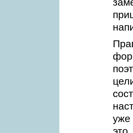
зам
при
нап
Пра
фор
поэ
цел
сос
нас
уже
это