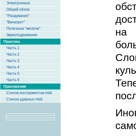
об
Электронные
Общий обзор
дос
"Раздувание"
"Винегрет"
на 
Полезные "мелочи"
Звукоподражание
бол
Практика
Часть 1
Сло
Часть 2
Часть 3
кул
Часть 4
Часть 5
Теп
Часть 6
Приложения
пос
Список инструментов midi
Список ударных midi
Ино
сам