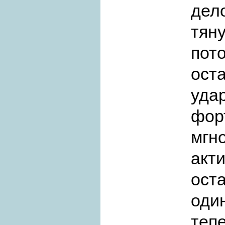
дел
тян
пот
ост
уд
фо
мгн
акти
ост
один
теп