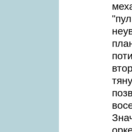
мех
"пу
неу
пла
пот
вто
тян
поз
вос
Зна
орке