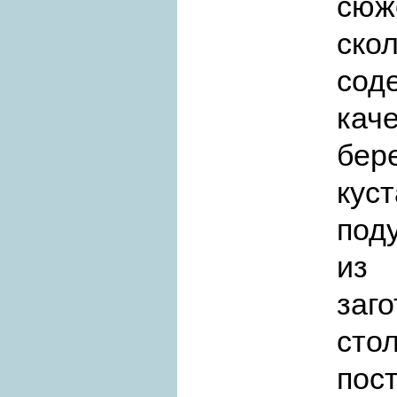
сюж
скол
соде
кач
бер
кус
поду
из
заго
ст
пост