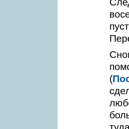
Сле
вос
пус
Пер
Сно
по
(
По
сде
люб
бол
туд