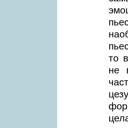
эмо
пье
нао
пье
то 
не 
час
цез
фор
цел