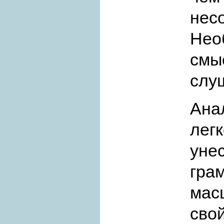
нес
Нео
см
слу
Ана
лег
уне
гра
мас
сво