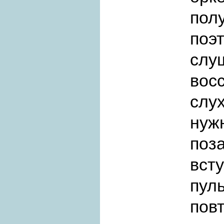
пол
по
сл
вос
слу
ну
поз
вст
пул
пов