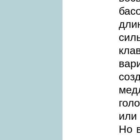
бас
дли
си
кл
вар
соз
мед
гол
или
Но в