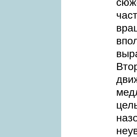
сюж
ча
вр
впо
выр
Вто
дв
ме
цель
наз
неу