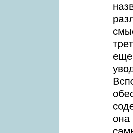
на
раз
смы
тре
еще
уво
Всп
обе
сод
она
са