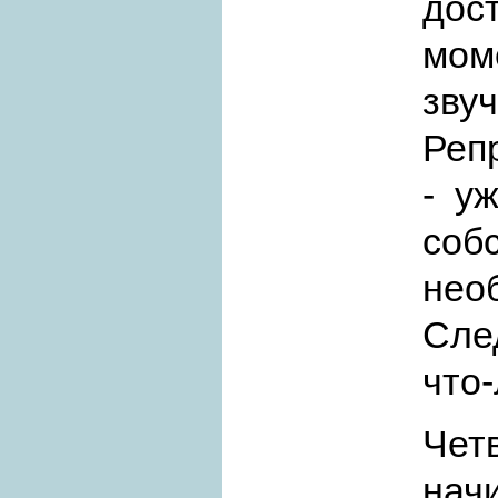
дос
мом
зву
Репр
- у
соб
не
Сле
что-
Че
нач