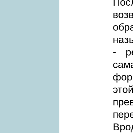
По
воз
обр
наз
- р
сам
фор
это
пр
пер
Врод