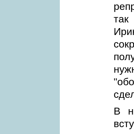
реп
так
Ир
сок
пол
нуж
"об
сдел
В н
вст