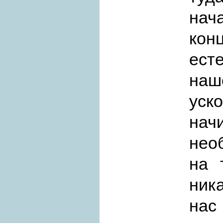
нач
кон
ест
на
уск
нач
нео
на 
ника
нас