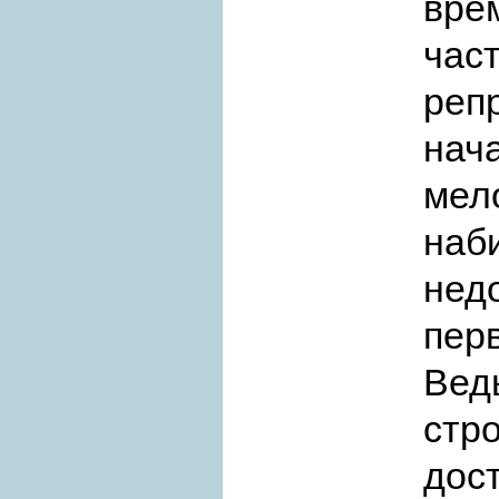
вр
час
реп
на
ме
наб
нед
пер
Вед
стр
дос