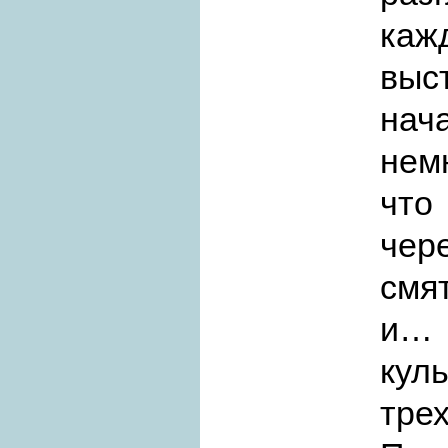
каж
выс
нач
немн
что
чер
смя
и…
кул
тре