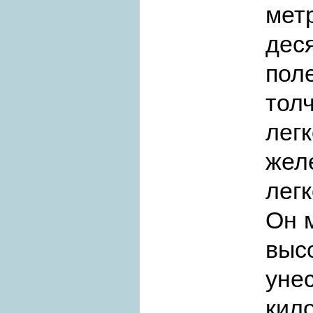
мет
дес
пол
тол
лег
жел
лег
Он 
выс
ун
кил