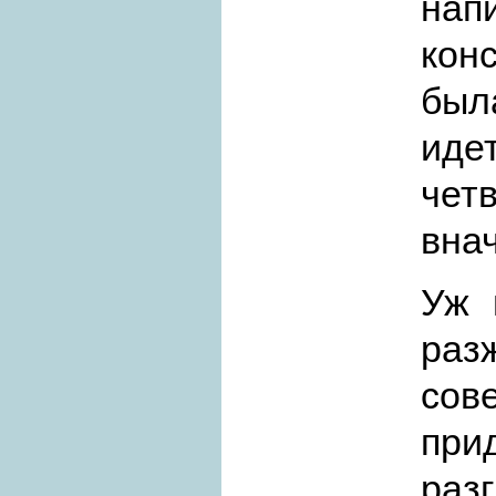
на
кон
был
иде
четв
вна
Уж 
ра
со
пр
раз