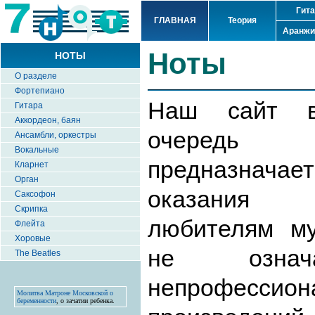
Гит
ГЛАВНАЯ
Теория
Аранжи
Ноты
НОТЫ
О разделе
Фортепиано
Наш сайт в
Гитара
Аккордеон, баян
очередь
Ансамбли, оркестры
Вокальные
предназнача
Кларнет
Орган
оказания
Саксофон
Скрипка
любителям му
Флейта
Хоровые
не озна
The Beatles
непрофесси
Молитва Матроне Московской о
беременности
, о зачатии ребенка.