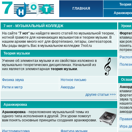
Теория
ГЛАВНАЯ
Аранжиро
7 нот - МУЗЫКАЛЬНЫЙ КОЛЛЕДЖ
Уроки
На сайте "
7 нот
" вы найдете много статей по музыкальной теории,
Форте
нотной грамоте для начинающих музыкантов и теории музыки. В
клавиш
нашем архиве много нот для фортепиано, гитары, синтезаторов.
как ро
Мы рады видеть Вас в музыкальном колледже 7not.ru
понять
потрен
Теория музыки
Распол
Учение об элементах музыки и их свойствах изложено в
Полезн
музыкально-теоретических дисциплинах. Начальной из
них является элементарная
теория музыки
.
Осваи
Физика звука
Нотное письмо
Аккор
Ритм и метр
Аккорды
клавиа
другие статьи >>>
фортеп
звука т
нашего
Аранжировка
позвол
аккорд
Аранжировка
- переложение музыкальной темы из
одного типа исполнения в другой. Эти уроки помогут
Правая
вам понять основные принципы создания аранжировки.
Игра д
Инструментовка
Фактура музыки