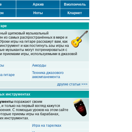
е
Архив
Виолончель
он
Ноты
Кларнет
таре
ный щипковый музыкальный
ин из самых распространённых в мире и
Уроки игры на гитаре расскажут вам, как
инструмент и как постигнуть азы игры на
ые музыканты могут потренироваться с
и приемами игры, используемыми в джазовой
ары
Аккорды
Техника джазового
а гитаре
аккомпанемента
другие статьи >>>
ных инструментах
рументы
поражают своим
 и только на первый взгляд кажутся
воения. С помощью уроков на этом сайте
оторые приемы игры на барабанах,
гих инструментах.
Игра на тарелках