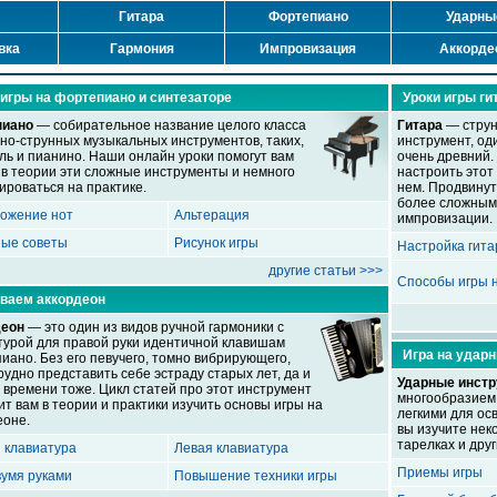
Гитара
Фортепиано
Ударны
вка
Гармония
Импровизация
Аккорде
 игры на фортепиано и синтезаторе
Уроки игры ги
пиано
— собирательное название целого класса
Гитара
— струн
но-струнных музыкальных инструментов, таких,
инструмент, од
яль и пианино. Наши онлайн уроки помогут вам
очень древний. 
 в теории эти сложные инструменты и немного
настроить этот 
ироваться на практике.
нем. Продвинут
более сложным
ожение нот
Альтерация
импровизации.
ые советы
Рисунок игры
Настройка гит
другие статьи >>>
Способы игры н
ваем аккордеон
деон
— это один из видов ручной гармоники с
турой для правой руки идентичной клавишам
Игра на удар
иано. Без его певучего, томно вибрирующего,
рудно представить себе эстраду старых лет, да и
Ударные инст
 времени тоже. Цикл статей про этот инструмент
многообразием,
ит вам в теории и практики изучить основы игры на
легкими для ос
еоне.
вы изучите нек
тарелках и дру
 клавиатура
Левая клавиатура
Приемы игры
вумя руками
Повышение техники игры